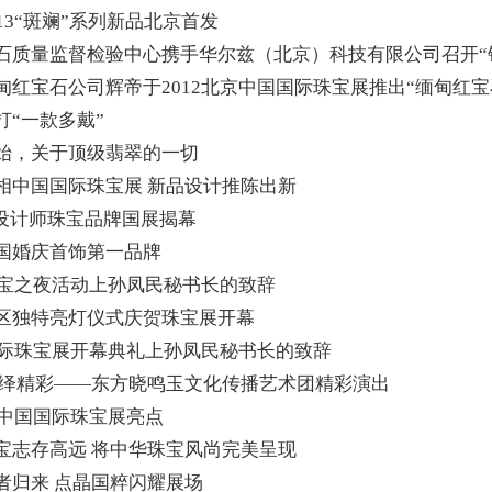
13“斑斓”系列新品北京首发
石质量监督检验中心携手华尔兹（北京）科技有限公司召开“钻石
甸红宝石公司辉帝于2012北京中国国际珠宝展推出“缅甸红宝
打“一款多戴”
始，关于顶级翡翠的一切
相中国国际珠宝展 新品设计推陈出新
名设计师珠宝品牌国展揭幕
国婚庆首饰第一品牌
京珠宝之夜活动上孙凤民秘书长的致辞
区独特亮灯仪式庆贺珠宝展开幕
国国际珠宝展开幕典礼上孙凤民秘书长的致辞
演绎精彩——东方晓鸣玉文化传播艺术团精彩演出
2中国国际珠宝展亮点
宝志存高远 将中华珠宝风尚完美呈现
者归来 点晶国粹闪耀展场