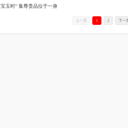
“宝玉时” 集尊贵品位于一身
上一页
1
2
下一