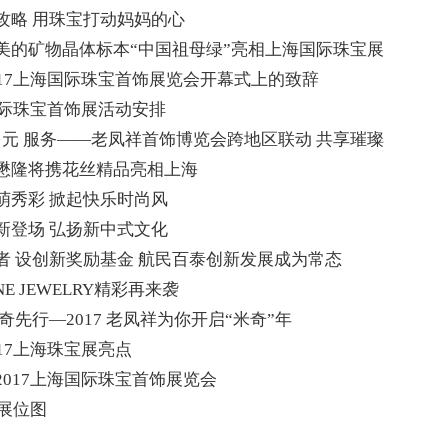
攻略 用珠宝打动妈妈的心
美的矿物晶体标本“中国祖母绿”亮相上海国际珠宝展
017上海国际珠宝首饰展览会开幕式上的致辞
国际珠宝首饰展活动安排
 多元 服务——老凤祥首饰博览会跨地区联动 共享璀璨
懋隆将携花丝精品亮相上海
萌秀彩 掀起快乐时尚风
新登场 弘扬新中式文化
者 设创新奖励基金 航民百泰创新发展成为常态
E JEWELRY精彩再来袭
奇先行—2017 老凤祥为你开启“米奇”年
17上海珠宝展亮点
2017上海国际珠宝首饰展览会
展展位图